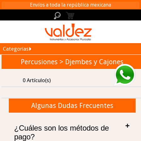
Envíos a toda la república mexicana
Categorías
Percusiones > Djembes y Cajones
0 Artículo(s)
Algunas Dudas Frecuentes
¿Cuáles son los métodos de
pago?