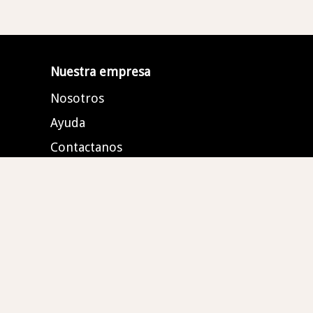
Nuestra empresa
Nosotros
Ayuda
Contactanos
GUITARRAS VALDEZ (MR) Todos l
Plaza Soledad Local 454 Planta Baja Calle C