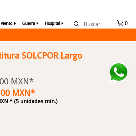
0
r Viento
Guerra
Hospital
rtitura SOLCPOR Largo
0.00 MXN*
5.00 MXN*
XN * (5 unidades mín.)