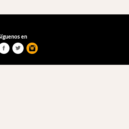
Síguenos en
Whatsapp: 5573700342
 Ciudad de México