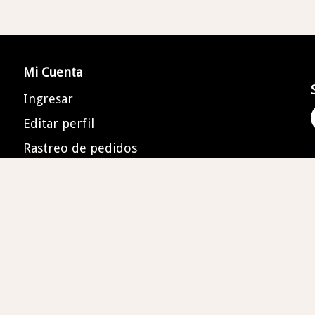
Mi Cuenta
Ingresar
Editar perfil
Rastreo de pedidos
Histórico de pedidos
os derechos reservados. Teléfono (55) 59204499, 
orregidora 90 Interior, Centro Histórico de la Cdad. de México, 06000