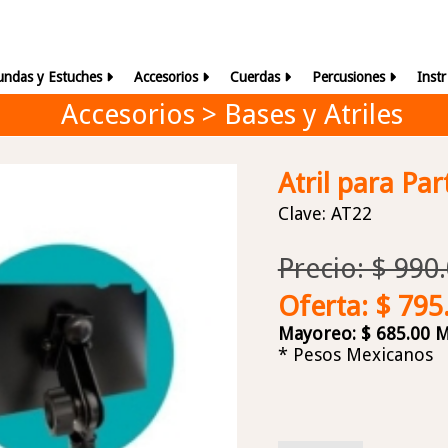
undas y Estuches
Accesorios
Cuerdas
Percusiones
Inst
Accesorios > Bases y Atriles
Atril para Pa
Clave: AT22
Precio: $ 99
Oferta: $ 79
Mayoreo: $ 685.00 M
* Pesos Mexicanos